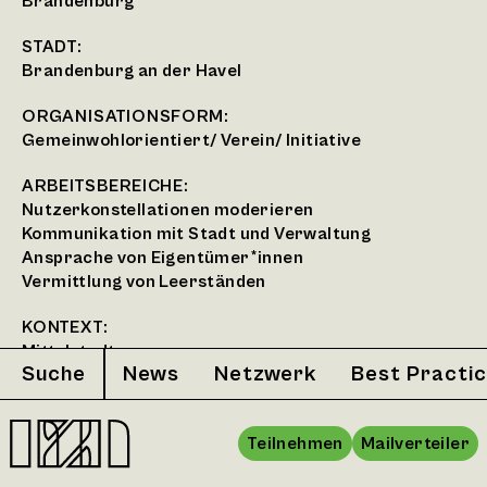
Brandenburg
STADT:
Brandenburg an der Havel
ORGANISATIONSFORM:
Gemeinwohlorientiert/ Verein/ Initiative
ARBEITSBEREICHE:
Nutzerkonstellationen moderieren
Kommunikation mit Stadt und Verwaltung
Ansprache von Eigentümer*innen
Vermittlung von Leerständen
KONTEXT:
Mittelstadt
Suche
News
Netzwerk
Best Practi
EXPERTISE:
Knowhow im Aufbau von Trägerstrukturen für
Teilnehmen
Mailverteiler
einzelne Projekte
Anschieben und Umsetzen von eigenen