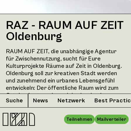
RAZ - RAUM AUF ZEIT
Oldenburg
RAUM AUF ZEIT, die unabhängige Agentur
für Zwischennutzung, sucht für Eure
Kulturprojekte Räume auf Zeit in Oldenburg.
Oldenburg soll zur kreativen Stadt werden
und zunehmend ein urbanes Lebensgefühl
entwickeln: Der öffentliche Raum wird zum
Ort des Austauschs und der Inspiration.
Suche
News
Netzwerk
Best Practi
Kreative Köpfe suchen diese lebendige und
interaktive Straßenszenerie.
Zwischennutzung bietet diesen Freiraum für
Teilnehmen
Mailverteiler
Utopien, Improvisation, Trial and Error und