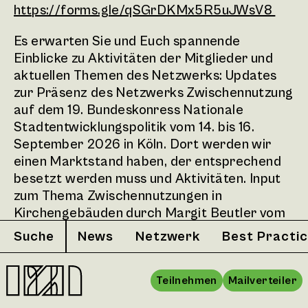
https://forms.gle/qSGrDKMx5R5uJWsV8
Es erwarten Sie und Euch spannende
Einblicke zu Aktivitäten der Mitglieder und
aktuellen Themen des Netzwerks: Updates
zur Präsenz des Netzwerks Zwischennutzung
auf dem 19. Bundeskonress Nationale
Stadtentwicklungspolitik vom 14. bis 16.
September 2026 in Köln. Dort werden wir
einen Marktstand haben, der entsprechend
besetzt werden muss und Aktivitäten. Input
zum Thema Zwischennutzungen in
Kirchengebäuden durch Margit Beutler vom
Erzbistum Berlin zum Projekt "Bei Wilhelm"
Suche
News
Netzwerk
Best Practi
einem Experimentierort auf dem Gelände der
Kirche St. Wilhelm und Svenja Noltemeyer
von den Urbanisten Dortmund zu ihrem
Teilnehmen
Mailverteiler
Projekt im Rahmen der Manifesta 16 Ruhr in