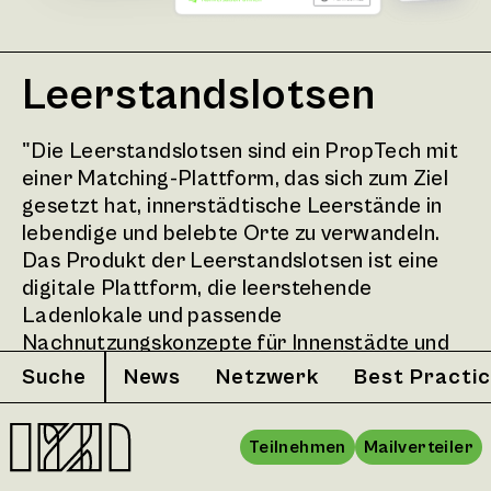
Leerstandslotsen
"Die Leerstandslotsen sind ein PropTech mit
einer Matching-Plattform, das sich zum Ziel
gesetzt hat, innerstädtische Leerstände in
lebendige und belebte Orte zu verwandeln.
Das Produkt der Leerstandslotsen ist eine
digitale Plattform, die leerstehende
Ladenlokale und passende
Nachnutzungskonzepte für Innenstädte und
Zentren mithilfe eines intelligenten Matching-
Suche
News
Netzwerk
Best Practi
Algorithmus zusammenbringt. Die Plattform
bietet Eigentümern von Leerständen die
Teilnehmen
Mailverteiler
Möglichkeit, ihre Räumlichkeiten nach ihren
Anforderungen zu matchen und passende